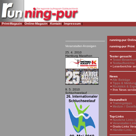
|
Print-Magazin
|
Online-Magazin
|
Kontakt
|
Impressum
|
running-pur Onlin
Veranstalter-Anzeigen
running-pur Print
25. 4. 2010
Hamburg Marathon
Tester gesucht
•
Tester-Bewerbu
•
Testlaufberichte
•
Leserberichte s
News
•
Alle Beiträge
•
Tipps & Meldun
•
Rückblick & Erg
9. 5. 2010
•
Ihre News send
Schluchseelauf
Gesundheit
•
Trainingstipps
•
Medizin / Gesell
Top-Links
•
Nützliche Links (a
•
Veranstalter-Lin
•
Gratis-Links Vera
•
Händler-Links