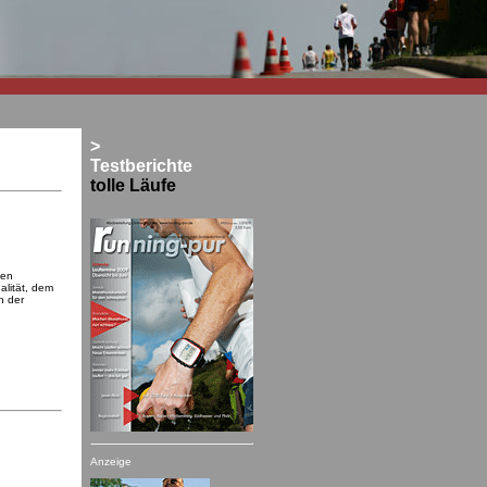
>
Testberichte
tolle Läufe
ten
alität, dem
n der
Anzeige