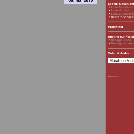
Lese(r)-Geschich
•
Lese-Abenteuer
•
Leser-Stories
•
Links zu Leser-S
• Berichte senden
Praxistest
running-pur Foru
•
Beiträge lesen
•
Beiträge schrei
Video & Audio
Anzeige