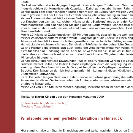
Läufe.
Die Halbmarathonstrecke dagegen beginnt mit einer langen Runde durch Wohn 
Industriegebiete der Hunsrückstadt Kastellaun. Dabei geht es aber keinen Falls n
Bereits nach dem ersten längeren Anstieg trennt sich die „Spreu vom Weizen“. W
einem größeren Teil der Läufer der Schweiß bereits jetzt schon kräftig zu rinnen b
ziehen Andere mit der Leichtigkeit einer Feder auf und davon. Ich gehöre eher zu
der Keuchenden als nach ca. sieben Kilometer der „Stadtkurs“ endet, und der Ra
Marathonstrecke und einer langen Steigung auf die Läufer wartet. Manchesmal 
aber oft nur an den Startnummern erkennt man, dass wir nun im gemischten Feld
Marathonläufern sind.
Meine 10 Kilometer Zwischenzeit von 55 Minuten sagt mir, dass ich heute wohl we
meiner Wunschzeit entfernt landen werde. Langsam geht die Stecke in einen a
Abwärtsteil über. Mit lockeren Schritten genieße ich in der herrlichen Mittagssonn
Hunsrücks die nächsten Kilometer. Der einzige Störfaktor ist der beharrliche Gege
welche Richtung die Strecke sich auch dreht, der Wind kommt immer von vorne. 
nicht für alles eine Erklärung finden, aber heute werden mir die Beine viel zu frü
müde, dass ich über mich selbst schmunzelnd, bei Kilometer 20 gehend den letzt
Minianstieg überquerte.
Der Zieleinlauf übertrifft alle Erwartungen. Wie in einer Großstadt werden die Läufe
Simmern mit viel Beifall und lautem Getöse empfangen. Auch die Verpflegung im Z
einem großen Marathon nicht nach. Das gleiche gilt für die Verpflegungsstellen en
Strecke. Kein Marathon den ich bisher gelaufen bin, konnte mit dieser Häufigkeit 
„Futterstellen“ aufwarten.
Fazit: Die vielen langen Geraden auf der Strecke sind etwas gewöhnungsbedürfti
Ansonsten ist dieser Geländemarathon für Anfänger ebenso empfehlenswert wie 
erfahrene Marathonis.
Meine Zeit von 1:57 Std. ist verbesserungsfähig, vielleicht schon im nächsten Jahr
Testläufer
Martin Kölsch
über den Hunsrück Marathon 2009
][
Hans Pertsch
][
Martin Kölsch
][
][
weitere Testberichte
][
Windspiele bei einem perfekten Marathon im Hunsrück
Hier stand ich also am Start in Emmelshausen und wollte, nachdem ich schon 3 m