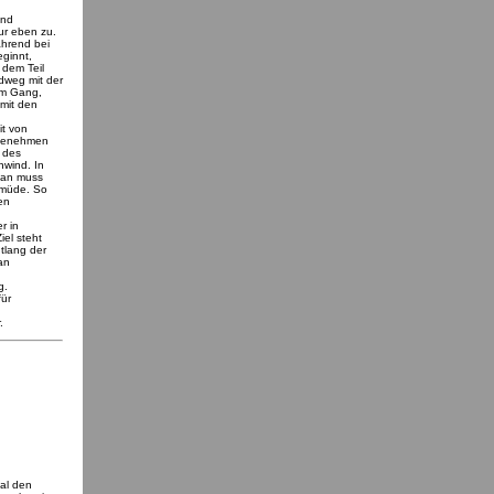
und
ur eben zu.
ährend bei
eginnt,
 dem Teil
dweg mit der
am Gang,
 mit den
it von
ngenehmen
e des
nwind. In
Man muss
h müde. So
en
r in
iel steht
tlang der
an
g.
für
.
al den