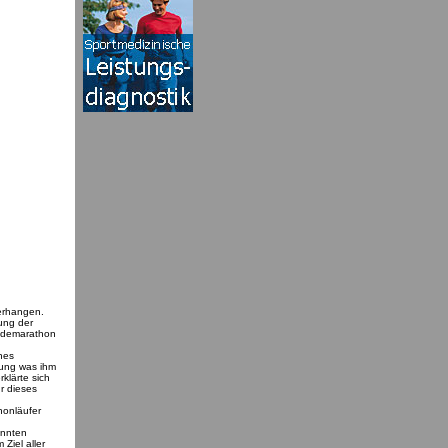
erhangen.
ung der
ändemarathon
ches
ung was ihm
klärte sich
r dieses
honläufer
annten
iel aller