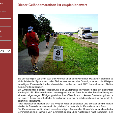
ten
Dieser Geländemarathon ist empfehlenswert
tories
m
ben
Bis vor wenigen Wochen war der Himmel über dem Hunsrück Marathon ziemlich v
Nicht fehlende Sponsoren oder Teilnehmer waren der Grund, sondern die Weiger
freiwilligen Feuerwehr Helfer abzustellen, sollte den seit 2001 bestehenden Gel
zum scheitern bringen.
Ein Zwischenfall bei der Absperrung der Laufstrecke im Vorjahr hatte ein gerichtli
Nachspiel. Ein Feuerwehmann verweigerte einem Anwohner die Straßenüberquer
eine Anzeige wegen Nötigung einbrachte. Obwohl es zu keiner Bestrafung kam, er
die ganze Kameradschaft der freiwilligen Feuerwehr solidarisch und verweigerte fü
Jahr ihre Teilnahme.
Aber inzwischen haben sich die Wogen wieder geglättet und so stehen die Marat
wieder in Emmelshausen und die „Halben“ so wie ich, in Kastellaun am Start.
Die Gesamtstrecke führt auf der ehemaligen Trasse der Hunsrückbahn, dem bek
Schinderhannes Radweg von Emmelshausen über Kastellaun nach Simmern, dem Z