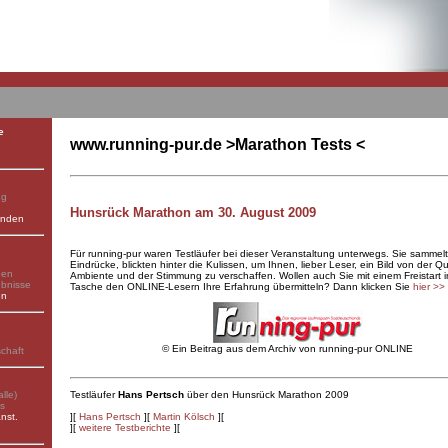
e
www.running-pur.de >Marathon Tests <
ng
Hunsrück Marathon am 30. August 2009
enden
Für running-pur waren Testläufer bei dieser Veranstaltung unterwegs. Sie sammel
Eindrücke, blickten hinter die Kulissen, um Ihnen, lieber Leser, ein Bild von der Qu
gen
Ambiente und der Stimmung zu verschaffen. Wollen auch Sie mit einem Freistart i
ebnisse
Tasche den ONLINE-Lesern Ihre Erfahrung übermitteln? Dann klicken Sie
hier
>>
en
©
Ein Beitrag aus dem Archiv von running-pur ONLINE
schaft
lle)
Testläufer
Hans Pertsch
über den Hunsrück Marathon 2009
ks
nst.
][
Hans Pertsch
][
Martin Kölsch
][
][
weitere Testberichte
][