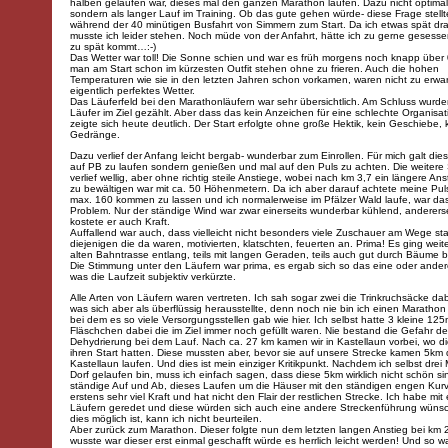
halben gelaufen war, dieses mal den ganzen Marathon laufen. Dazu nicht optimal 
sondern als langer Lauf im Training. Ob das gute gehen würde- diese Frage stellte
während der 40 minütigen Busfahrt von Simmern zum Start. Da ich etwas spät dra
musste ich leider stehen. Noch müde von der Anfahrt, hätte ich zu gerne gesesse
zu spät kommt…:-)
Das Wetter war toll! Die Sonne schien und war es früh morgens noch knapp über 
man am Start schon im kürzesten Outfit stehen ohne zu frieren. Auch die hohen
Temperaturen wie sie in den letzten Jahren schon vorkamen, waren nicht zu erwar
eigentlich perfektes Wetter.
Das Läuferfeld bei den Marathonläufern war sehr übersichtlich. Am Schluss wurd
Läufer im Ziel gezählt. Aber dass das kein Anzeichen für eine schlechte Organisati
zeigte sich heute deutlich. Der Start erfolgte ohne große Hektik, kein Geschiebe, 
Gedränge.
Dazu verlief der Anfang leicht bergab- wunderbar zum Einrollen. Für mich galt dies
auf PB zu laufen sondern genießen und mal auf den Puls zu achten. Die weitere
verlief wellig, aber ohne richtig steile Anstiege, wobei nach km 3,7 ein längere Ans
zu bewältigen war mit ca. 50 Höhenmetern. Da ich aber darauf achtete meine Puls
max. 160 kommen zu lassen und ich normalerweise im Pfälzer Wald laufe, war da
Problem. Nur der ständige Wind war zwar einerseits wunderbar kühlend, andererse
kostete er auch Kraft.
Auffallend war auch, dass vielleicht nicht besonders viele Zuschauer am Wege st
diejenigen die da waren, motivierten, klatschten, feuerten an. Prima! Es ging weit
alten Bahntrasse entlang, teils mit langen Geraden, teils auch gut durch Bäume b
Die Stimmung unter den Läufern war prima, es ergab sich so das eine oder ande
was die Laufzeit subjektiv verkürzte.
Alle Arten von Läufern waren vertreten. Ich sah sogar zwei die Trinkruchsäcke dab
was sich aber als überflüssig herausstellte, denn noch nie bin ich einen Marathon
bei dem es so viele Versorgungsstellen gab wie hier. Ich selbst hatte 3 kleine 125
Fläschchen dabei die im Ziel immer noch gefüllt waren. Nie bestand die Gefahr de
Dehydrierung bei dem Lauf. Nach ca. 27 km kamen wir in Kastellaun vorbei, wo d
ihren Start hatten. Diese mussten aber, bevor sie auf unsere Strecke kamen 5km
Kastellaun laufen. Und dies ist mein einziger Kritikpunkt. Nachdem ich selbst drei 
Dorf gelaufen bin, muss ich einfach sagen, dass diese 5km wirklich nicht schön si
ständige Auf und Ab, dieses Laufen um die Häuser mit den ständigen engen Kurv
erstens sehr viel Kraft und hat nicht den Flair der restlichen Strecke. Ich habe mit
Läufern geredet und diese würden sich auch eine andere Streckenführung wüns
dies möglich ist, kann ich nicht beurteilen.
Aber zurück zum Marathon. Dieser folgte nun dem letzten langen Anstieg bei km 2
wusste war dieser erst einmal geschafft würde es herrlich leicht werden! Und so 