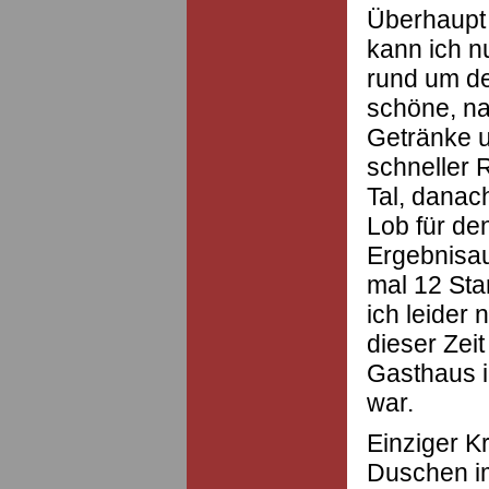
Überhaupt 
kann ich nu
rund um de
schöne, na
Getränke u
schneller 
Tal, danach
Lob für de
Ergebnisau
mal 12 Sta
ich leider 
dieser Zei
Gasthaus i
war.
Einziger Kr
Duschen i