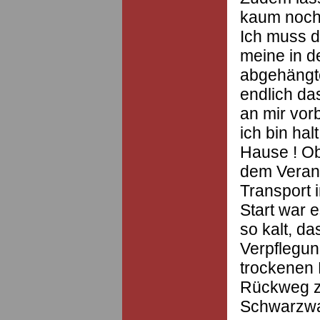
kaum noch
Ich muss d
meine in 
abgehängte
endlich das
an mir vorb
ich bin hal
Hause ! Ob
dem Verans
Transport 
Start war e
so kalt, da
Verpflegun
trockenen 
Rückweg z
Schwarzwa