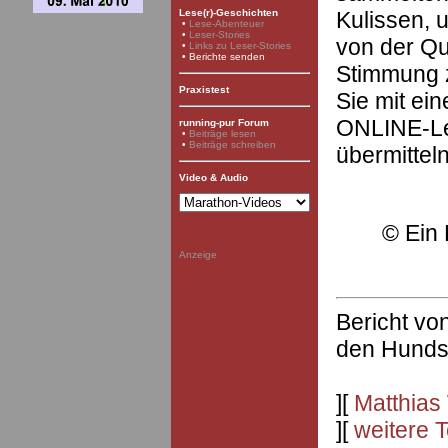
Kulissen, u
Lese(r)-Geschichten
•
Lese-Abenteuer
•
Leser-Stories
von der Qu
•
Links zu Leser-Stories
• Berichte senden
Stimmung z
Praxistest
Sie mit ei
ONLINE-Le
running-pur Forum
•
Beiträge lesen
•
Beiträge schreiben
übermittel
Video & Audio
©
Ein 
Anzeige
Bericht von
den Hunds
][
Matthias
][
weitere 