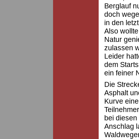
Berglauf n
doch wegen
in den let
Also wollte
Natur geni
zulassen 
Leider hat
dem Start
ein feiner 
Die Streck
Asphalt und
Kurve eine
Teilnehmer 
bei diesen
Anschlag la
Waldwegen 