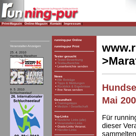
|
Print-Magazin
|
Online-Magazin
|
Kontakt
|
Impressum
|
running-pur Online
www.r
Veranstalter-Anzeigen
running-pur Print
25. 4. 2010
Hamburg Marathon
>Mara
Tester gesucht
•
Tester-Bewerbung
•
Testlaufberichte
•
Leserberichte senden
News
•
Alle Beiträge
•
Tipps & Meldungen
Hundse
•
Rückblick & Ergebnisse
9. 5. 2010
•
Ihre News senden
Schluchseelauf
Mai 20
Gesundheit
•
Trainingstipps
•
Medizin / Gesellschaft
Für runnin
Top-Links
•
Nützliche Links (alle)
•
Veranstalter-Links
dieser Ver
•
Gratis-Links Veranst.
•
Händler-Links
sammelten 