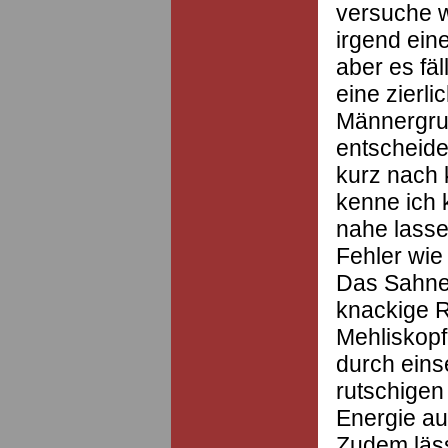
versuche w
irgend ein
aber es fäl
eine zierli
Männergrup
entscheide
kurz nach 
kenne ich 
nahe lasse 
Fehler wie 
Das Sahnes
knackige 
Mehliskopf
durch ein
rutschigen
Energie au
Zudem läss