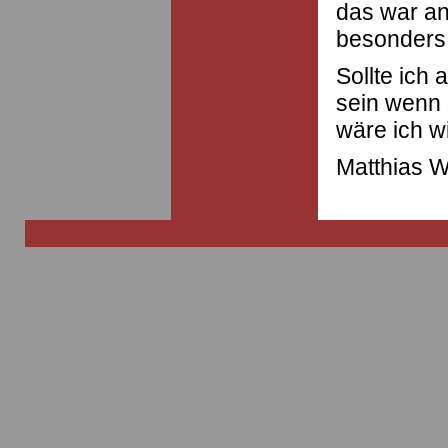
das war an
besonders
Sollte ich
sein wenn
wäre ich w
Matthias W