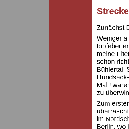
Strecke
Zunächst D
Weniger al
topfebenen
meine Elte
schon rich
Bühlertal. 
Hundseck-
Mal ! war
zu überwi
Zum ersten
überrascht 
im Nordsch
Berlin, wo