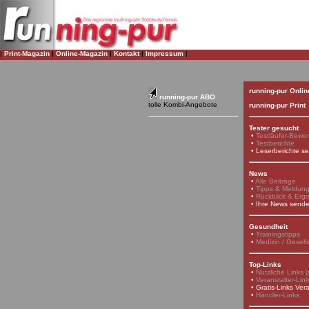
|
Print-Magazin
|
Online-Magazin
|
Kontakt
|
Impressum
|
running-pur Onlin
running-pur ABO
tolle Kombi-Angebote
running-pur Print
Tester gesucht
•
Testläufer-Bewe
•
Testberichte
•
Leserberichte s
News
•
Alle Beiträge
•
Tipps & Meldun
•
Rückblick & Erg
•
Ihre News send
Gesundheit
•
Trainingstipps
•
Medizin / Gesell
Top-Links
•
Nützliche Links (a
•
Veranstalter-Lin
•
Gratis-Links Vera
•
Händler-Links