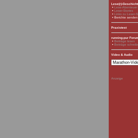
Lese(r)-Geschich
•
Lese-Abenteuer
•
Leser-Stories
•
Links zu Leser-S
• Berichte senden
Praxistest
running-pur Foru
•
Beiträge lesen
•
Beiträge schrei
Video & Audio
Anzeige