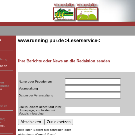
e
www.running-pur.de >Leserservice<
rbung
Ihre Berichte oder News an die Redaktion senden
enden
Name oder Pseudonym
gen
ebnisse
Veranstaltung
en
Datum der Veranstaltung
schaft
Link zu einem Bericht auf Ihrer
Homepage, am besten mit
Verzeichnisstruktur
lle)
ks
nst.
Bitte Ihren Bericht hier schreiben oder
einkopieren (Copy & Paste)